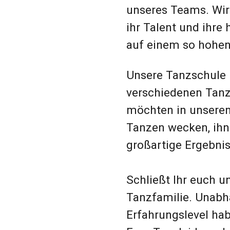
Tanzen wecken, ihnen helfen, ihr Potenzia
großartige Ergebnisse zu erzielen.
Schließt Ihr euch uns an und werdet Teil 
Tanzfamilie. Unabhängig von Eurem Alte
Erfahrungslevel haben wir Klassen, die zu
Eure Tanzleidenschaft zum Leben erweck
Kontaktiert uns noch heute, um mehr übe
und den Stundenplan zu erfahren. Wir fre
Euch in unseren Kursen und Veranstaltu
heißen!
Die Tanzschule - Ihr Weg zur tänzerische
unvergesslichen Emotionen!