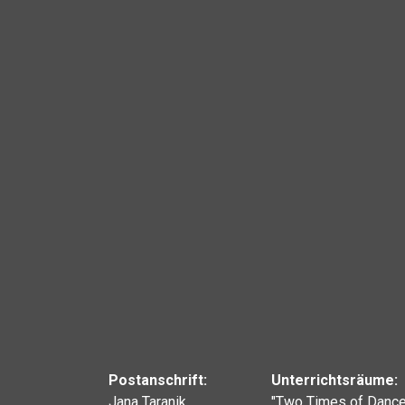
Postanschrift:
Unterrichtsräume:
Jana Taranik
"Two Times of Dance