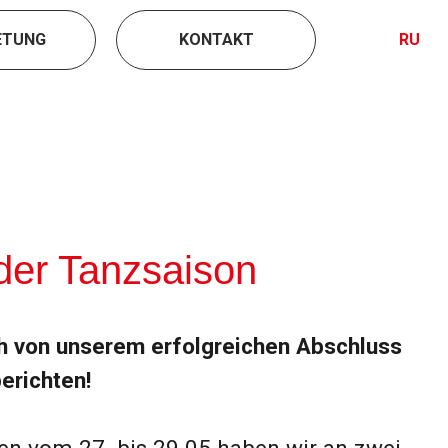
ETUNG
KONTAKT
RU
nzsaison
reichen Abschluss
aben wir an zwei
ional
anzwettbewerb