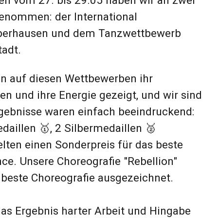
rben ihr
eigt, und wir sind
ch beeindruckend:
aillen 🥈
 für das beste
e "Rebellion"
usgezeichnet.
beit und Hingabe
n für ihren Fleiß,
tung unserer Schule
Unterricht in
is modern. Wir
haft für das