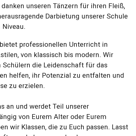
l zu entfalten und
unserer
r oder Eurem
 Euch passen. Lasst
en!
r unsere Schule
uen uns darauf,
ngen willkommen zu
n Meisterschaft und