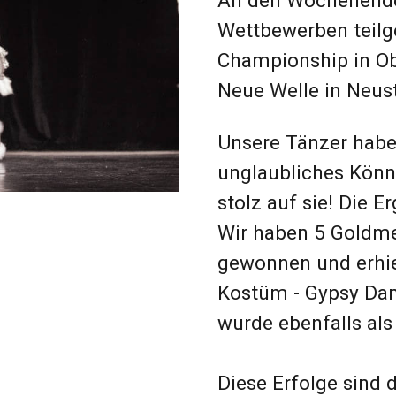
Unsere Tänzer haben auf diesen Wettbewe
unglaubliches Können und ihre Energie gez
stolz auf sie! Die Ergebnisse waren einfa
Wir haben 5 Goldmedaillen 🥇, 2 Silbermed
gewonnen und erhielten einen Sonderpreis
Kostüm - Gypsy Dance. Unsere Choreografi
wurde ebenfalls als beste Choreografie a
Diese Erfolge sind das Ergebnis harter Ar
unseres Teams. Wir danken unseren Tänzer
ihr Talent und ihre herausragende Darbie
auf einem so hohen Niveau.
Unsere Tanzschule bietet professionellen 
verschiedenen Tanzstilen, von klassisch b
möchten in unseren Schülern die Leidensc