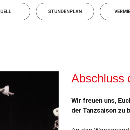
UELL
STUNDENPLAN
VERMI
Abschluss der Ta
Wir freuen uns, Euch von unserem erfolg
der Tanzsaison zu berichten!
An den Wochenenden vom 27. bis 29.05 h
Wettbewerben teilgenommen: der Internat
Championship in Oberhausen und dem T
Neue Welle in Neustadt.